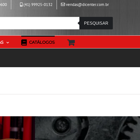
0600
(41) 99925-0132
vendas@dicenter.com.br
PESQUISAR
AS
CATÁLOGOS