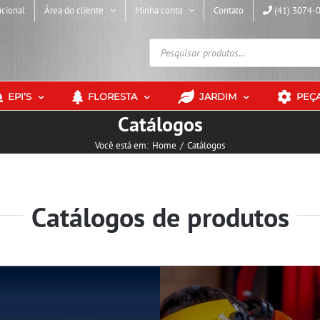
ucional
Área do cliente
Minha conta
Contato
(41) 3074-
EPI’S
FLORESTA
JARDIM
PEÇ
Catálogos
Você está em:
Home
Catálogos
Catálogos de produtos