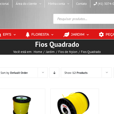
ucional
Área do cliente
Minha conta
Contato
(41) 3074-
Pesquisar
produtos
EPI’S
FLORESTA
JARDIM
PEÇ
Fios Quadrado
Você está em:
Home
Jardim
Fios de Nylon
Fios Quadrado
Sort by
Default Order
Show
12 Products