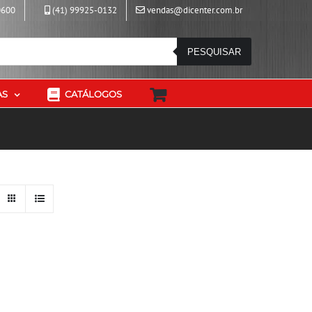
0600
(41) 99925-0132
vendas@dicenter.com.br
PESQUISAR
AS
CATÁLOGOS