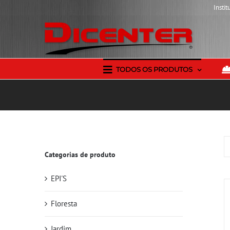
Skip
Instit
to
content
TODOS OS PRODUTOS
Categorias de produto
EPI'S
Floresta
Jardim