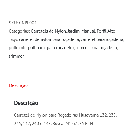
de
Nylon
Roçadeiras
SKU:
CNPF004
Husqvarna
Categorias:
Carreteis de Nylon
,
Jardim
,
Manual
,
Perfil Alto
132/235/245/142/240/143
Tags:
carretel de nylon para roçadeira
,
carretel para roçadeira
,
quantidade
polimatic
,
polimatic para roçadeira
,
trimcut para roçadeira
,
trimmer
Descrição
Descrição
Carretel de Nylon para Roçadeiras Husqvarna 132, 235,
245, 142, 240 e 143. Rosca: M12x1.75 FLH