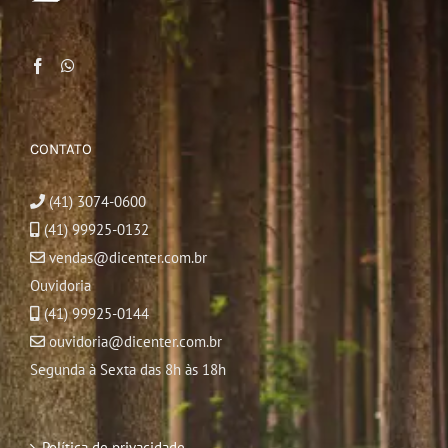
CONTATO
(41) 3074-0600
(41) 99925-0132
vendas@dicenter.com.br
Ouvidoria
(41) 99925-0144
ouvidoria@dicenter.com.br
Segunda à Sexta das 8h às 18h
Política de privacidade