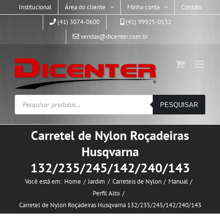
Skip
Institucional
Área do cliente
Minha conta
Contato
to
(41) 3074-0600
(41) 99925-0132
content
vendas@dicenter.com.br
Pesquisar
PESQUISAR
produtos
Carretel de Nylon Roçadeiras
Husqvarna
132/235/245/142/240/143
Você está em:
Home
Jardim
Carreteis de Nylon
Manual
Perfil Alto
Carretel de Nylon Roçadeiras Husqvarna 132/235/245/142/240/143