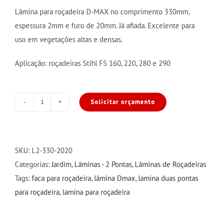
Lâmina para roçadeira D-MAX no comprimento 330mm,
espessura 2mm e furo de 20mm. Já afiada. Excelente para
uso em vegetações altas e densas.
Aplicação: roçadeiras Stihl FS 160, 220, 280 e 290
Solicitar orçamento
Lâmina
2
pontas
330x2x20mm
SKU:
L2-330-2020
quantidade
Categorias:
Jardim
,
Lâminas - 2 Pontas
,
Lâminas de Roçadeiras
Tags:
faca para roçadeira
,
lâmina Dmax
,
lamina duas pontas
para roçadeira
,
lamina para roçadeira