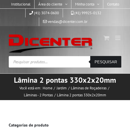
Skip
Institucional
Área do cliente
Minha conta
Contato
to
(41) 3074-0600
(41) 99925-0132
content
vendas@dicenter.com.br
Pesquisar
PESQUISAR
produtos
Lâmina 2 pontas 330x2x20mm
Você está em:
Home
Jardim
Lâminas de Roçadeiras
Lâminas - 2 Pontas
Lâmina 2 pontas 330x2x20mm
Categorias de produto