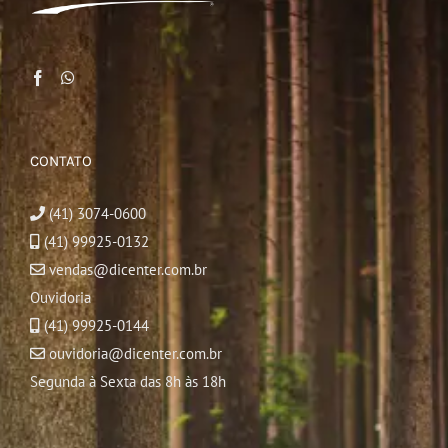
CONTATO
(41) 3074-0600
(41) 99925-0132
vendas@dicenter.com.br
Ouvidoria
(41) 99925-0144
ouvidoria@dicenter.com.br
Segunda à Sexta das 8h às 18h