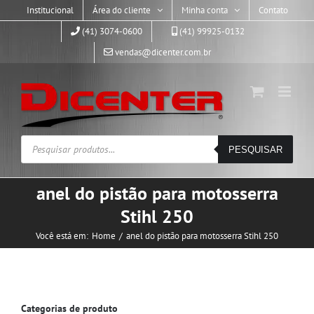
Skip
Institucional
Área do cliente
Minha conta
Contato
to
(41) 3074-0600
(41) 99925-0132
content
vendas@dicenter.com.br
Pesquisar
PESQUISAR
produtos
anel do pistão para motosserra
Stihl 250
Você está em:
Home
anel do pistão para motosserra Stihl 250
Categorias de produto