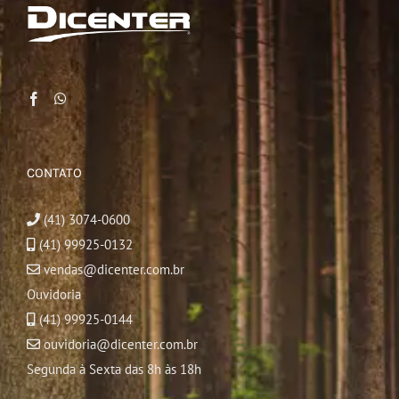
CONTATO
(41) 3074-0600
(41) 99925-0132
vendas@dicenter.com.br
Ouvidoria
(41) 99925-0144
ouvidoria@dicenter.com.br
Segunda à Sexta das 8h às 18h