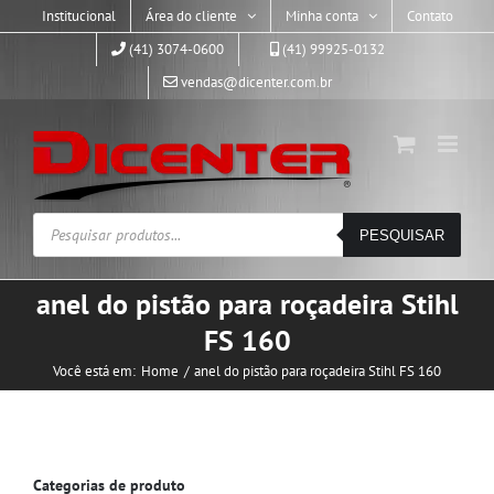
Skip
Institucional
Área do cliente
Minha conta
Contato
to
(41) 3074-0600
(41) 99925-0132
content
vendas@dicenter.com.br
Pesquisar
PESQUISAR
produtos
anel do pistão para roçadeira Stihl
FS 160
Você está em:
Home
anel do pistão para roçadeira Stihl FS 160
Categorias de produto