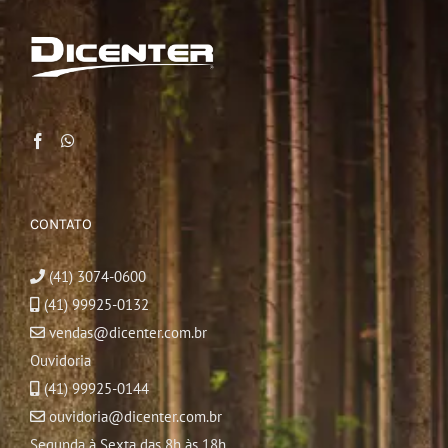
CONTATO
(41) 3074-0600
(41) 99925-0132
vendas@dicenter.com.br
Ouvidoria
(41) 99925-0144
ouvidoria@dicenter.com.br
Segunda à Sexta das 8h às 18h