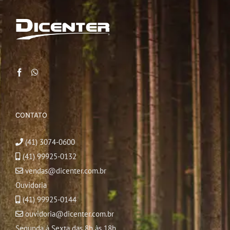
CONTATO
(41) 3074-0600
(41) 99925-0132
vendas@dicenter.com.br
Ouvidoria
(41) 99925-0144
ouvidoria@dicenter.com.br
Segunda à Sexta das 8h às 18h