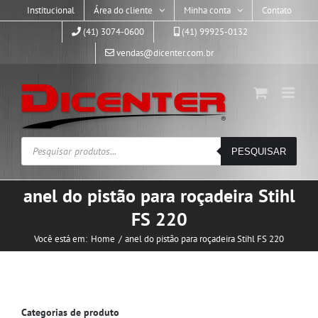
Skip
Institucional
Área do cliente
Minha conta
Contato
to
(41) 3074-0600
(41) 99925-0132
content
vendas@dicenter.com.br
Pesquisar
PESQUISAR
produtos
anel do pistão para roçadeira Stihl
FS 220
Você está em:
Home
anel do pistão para roçadeira Stihl FS 220
Categorias de produto