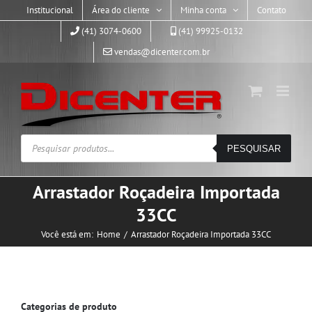
Skip
Institucional
Área do cliente
Minha conta
Contato
to
(41) 3074-0600
(41) 99925-0132
content
vendas@dicenter.com.br
Pesquisar
PESQUISAR
produtos
Arrastador Roçadeira Importada
33CC
Você está em:
Home
Arrastador Roçadeira Importada 33CC
Categorias de produto