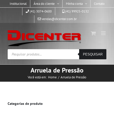
Skip
Institucional
Área do cliente
Minha conta
Contato
to
(41) 3074-0600
(41) 99925-0132
content
vendas@dicenter.com.br
Pesquisar
PESQUISAR
produtos
Arruela de Pressão
Você está em:
Home
Arruela de Pressão
Categorias de produto