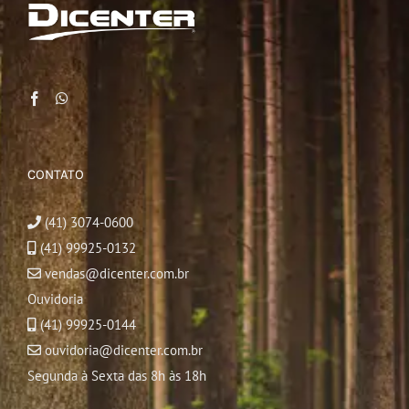
CONTATO
(41) 3074-0600
(41) 99925-0132
vendas@dicenter.com.br
Ouvidoria
(41) 99925-0144
ouvidoria@dicenter.com.br
Segunda à Sexta das 8h às 18h