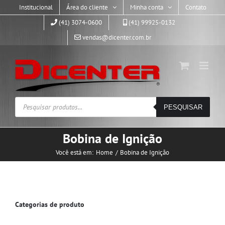
Skip
Institucional
Área do cliente
Minha conta
Contato
to
(41) 3074-0600
(41) 99925-0132
content
vendas@dicenter.com.br
Pesquisar
PESQUISAR
produtos
Bobina de Ignição
Você está em:
Home
Bobina de Ignição
Categorias de produto