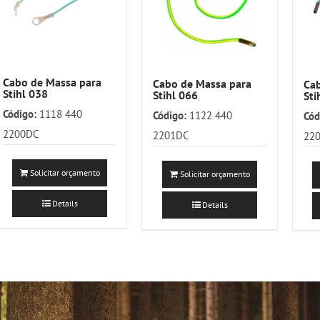
Cabo de Massa para
Cabo de Massa para
Cab
Stihl 038
Stihl 066
Sti
Código:
1118 440
Código:
1122 440
Cód
2200DC
2201DC
22
Solicitar orçamento
Solicitar orçamento
Details
Details