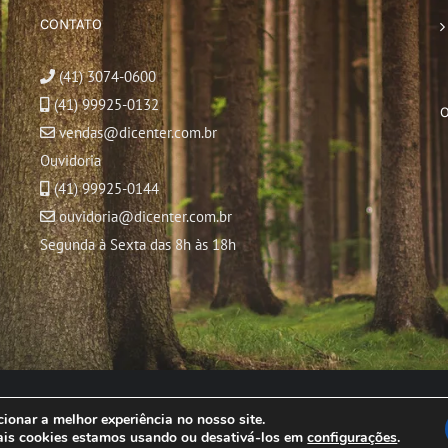
CONTATO
(41) 3074-0600
(41) 99925-0132
vendas@dicenter.com.br
Ouvidoria
(41) 99925-0144
ouvidoria@dicenter.com.br
Segunda à Sexta das 8h às 18h
© Copyright
2026 | Todos os direitos reservados
ionar a melhor experiência no nosso site.
ais cookies estamos usando ou desativá-los em
configurações
.