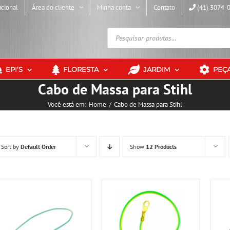
ucional
Área do cliente
Minha conta
Contato
(41) 3074-
Pesquisar
produtos
EPI’S
FLORESTA
JARDIM
PEÇ
Cabo de Massa para Stihl
Você está em:
Home
Cabo de Massa para Stihl
Sort by
Default Order
Show
12 Products