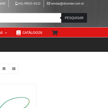
0600
(41) 99925-0132
vendas@dicenter.com.br
PESQUISAR
AS
CATÁLOGOS