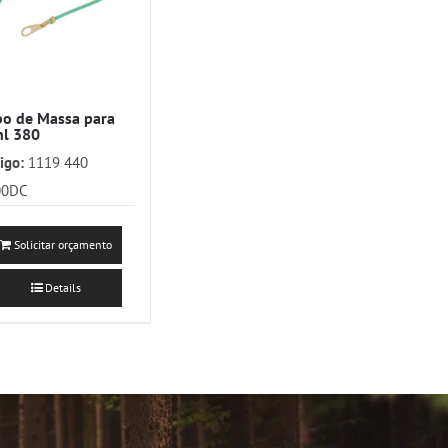
o de Massa para
hl 380
igo:
1119 440
00DC
Solicitar orçamento
Details