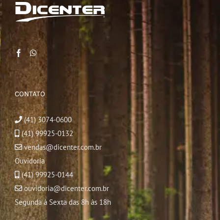
CONTATO
(41) 3074-0600
(41) 99925-0132
vendas@dicenter.com.br
Ouvidoria
(41) 99925-0144
ouvidoria@dicenter.com.br
Segunda à Sexta das 8h às 18h