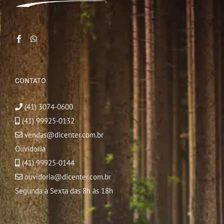
CONTATO
(41) 3074-0600
(41) 99925-0132
vendas@dicenter.com.br
Ouvidoria
(41) 99925-0144
ouvidoria@dicenter.com.br
Segunda à Sexta das 8h às 18h