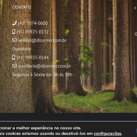
CONTATO
(41) 3074-0600
(41) 99925-0132
vendas@dicenter.com.br
Ouvidoria
(41) 99925-0144
ouvidoria@dicenter.com.br
Segunda à Sexta das 8h às 18h
© Copyright
2026 | Todos os direitos reservados
ionar a melhor experiência no nosso site.
ais cookies estamos usando ou desativá-los em
configurações
.