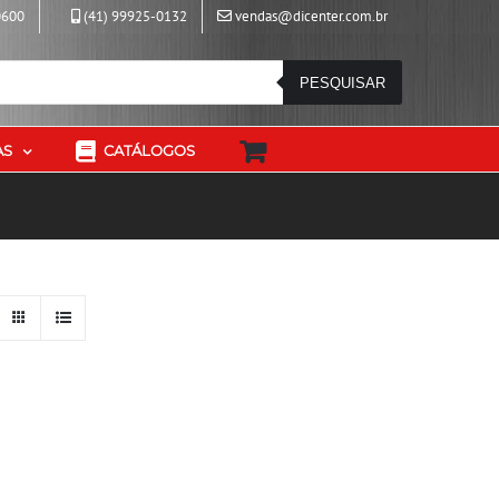
0600
(41) 99925-0132
vendas@dicenter.com.br
PESQUISAR
AS
CATÁLOGOS