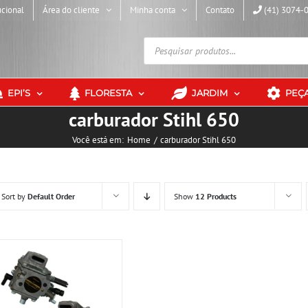
ucional
Área do cliente
Minha conta
Contato
(41) 3074-
Pesquisar
produtos
EPI’S
FLORESTA
JARDIM
PEÇ
carburador Stihl 650
Você está em:
Home
carburador Stihl 650
Sort by
Default Order
Show
12 Products