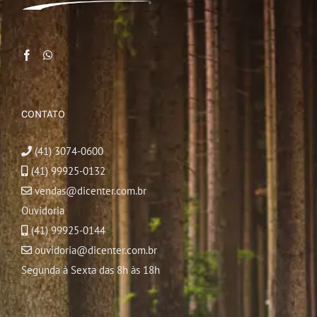
CONTATO
(41) 3074-0600
(41) 99925-0132
vendas@dicenter.com.br
Ouvidoria
(41) 99925-0144
ouvidoria@dicenter.com.br
Segunda à Sexta das 8h às 18h