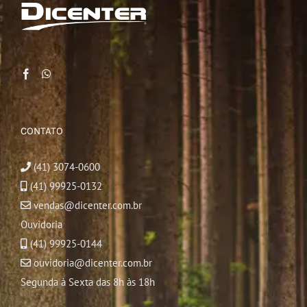
CONTATO
(41) 3074-0600
(41) 99925-0132
vendas@dicenter.com.br
Ouvidoria
(41) 99925-0144
ouvidoria@dicenter.com.br
Segunda à Sexta das 8h às 18h