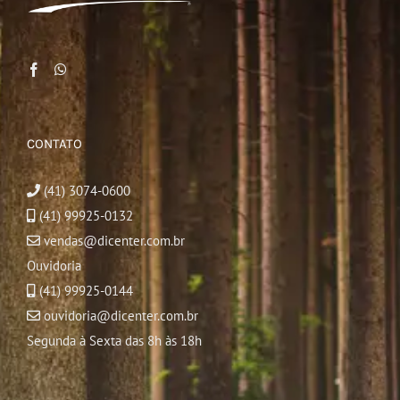
CONTATO
(41) 3074-0600
(41) 99925-0132
vendas@dicenter.com.br
Ouvidoria
(41) 99925-0144
ouvidoria@dicenter.com.br
Segunda à Sexta das 8h às 18h