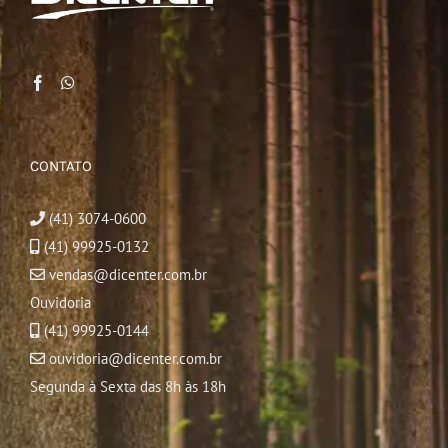
CONTATO
(41) 3074-0600
(41) 99925-0132
vendas@dicenter.com.br
Ouvidoria
(41) 99925-0144
ouvidoria@dicenter.com.br
Segunda à Sexta das 8h às 18h