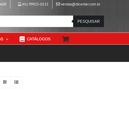
0600
(41) 99925-0132
vendas@dicenter.com.br
PESQUISAR
AS
CATÁLOGOS