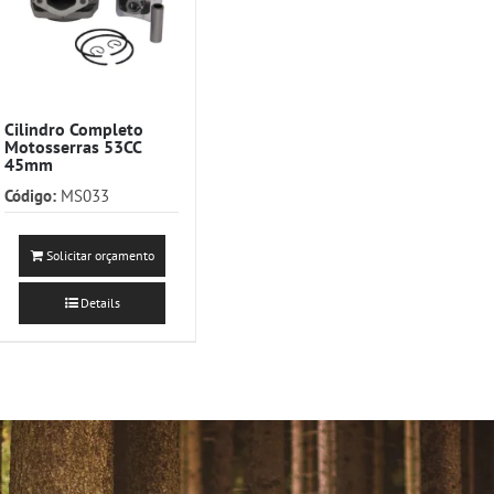
Cilindro Completo
Motosserras 53CC
45mm
Código:
MS033
Solicitar orçamento
Details