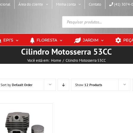
ucional
Área do cliente
Minha conta
Contato
(41) 3074-
Pesquisar
produtos
EPI’S
FLORESTA
JARDIM
PEÇ
Cilindro Motosserra 53CC
Você está em:
Home
Cilindro Motosserra 53CC
Sort by
Default Order
Show
12 Products