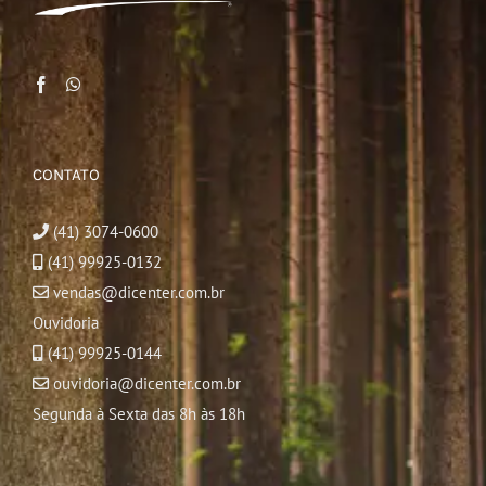
CONTATO
(41) 3074-0600
(41) 99925-0132
vendas@dicenter.com.br
Ouvidoria
(41) 99925-0144
ouvidoria@dicenter.com.br
Segunda à Sexta das 8h às 18h