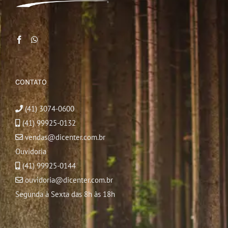
CONTATO
(41) 3074-0600
(41) 99925-0132
vendas@dicenter.com.br
Ouvidoria
(41) 99925-0144
ouvidoria@dicenter.com.br
Segunda à Sexta das 8h às 18h