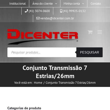
Skip
Institucional
Área do cliente
Minha conta
Contato
to
(41) 3074-0600
(41) 99925-0132
content
vendas@dicenter.com.br
Pesquisar
PESQUISAR
produtos
Conjunto Transmissão 7
Estrias/26mm
Você está em:
Home
Conjunto Transmissão 7 Estrias/26mm
Categorias de produto