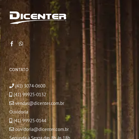
CONTATO
(41) 3074-0600
(41) 99925-0132
vendas@dicenter.com.br
Ouvidoria
(41) 99925-0144
ouvidoria@dicenter.com.br
Segunda à Sexta das 8h às 18h