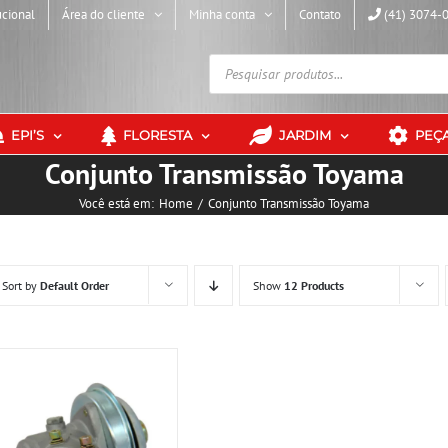
ucional
Área do cliente
Minha conta
Contato
(41) 3074-
Pesquisar
produtos
EPI’S
FLORESTA
JARDIM
PEÇ
Conjunto Transmissão Toyama
Você está em:
Home
Conjunto Transmissão Toyama
Sort by
Default Order
Show
12 Products