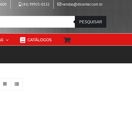
0600
(41) 99925-0132
vendas@dicenter.com.br
PESQUISAR
AS
CATÁLOGOS