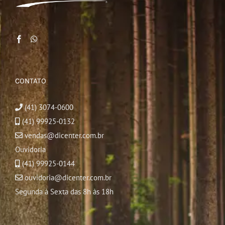
CONTATO
(41) 3074-0600
(41) 99925-0132
vendas@dicenter.com.br
Ouvidoria
(41) 99925-0144
ouvidoria@dicenter.com.br
Segunda à Sexta das 8h às 18h