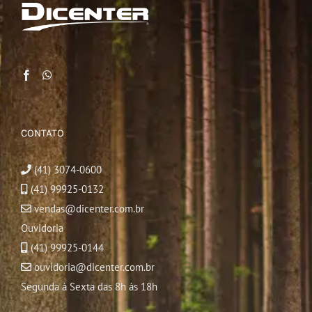
CONTATO
(41) 3074-0600
(41) 99925-0132
vendas@dicenter.com.br
Ouvidoria
(41) 99925-0144
ouvidoria@dicenter.com.br
Segunda à Sexta das 8h às 18h