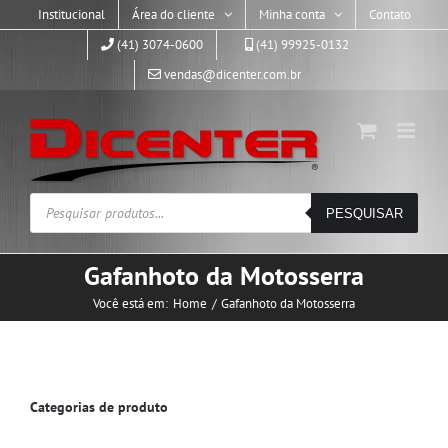
Skip
Institucional
Área do cliente
Minha conta
Contato
to
(41) 3074-0600
(41) 99925-0132
content
vendas@dicenter.com.br
Pesquisar
PESQUISAR
produtos
Gafanhoto da Motosserra
Você está em:
Home
Gafanhoto da Motosserra
Categorias de produto