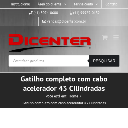
Skip
Institucional
Área do cliente
Minha conta
Contato
to
(41) 3074-0600
(41) 99925-0132
content
vendas@dicenter.com.br
Pesquisar
PESQUISAR
produtos
Gatilho completo com cabo
acelerador 43 Cilindradas
Você está em:
Home
Gatilho completo com cabo acelerador 43 Cilindradas