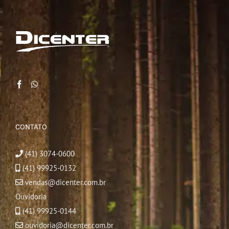
CONTATO
(41) 3074-0600
(41) 99925-0132
vendas@dicenter.com.br
Ouvidoria
(41) 99925-0144
ouvidoria@dicenter.com.br