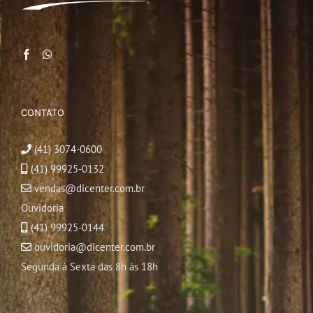
CONTATO
(41) 3074-0600
(41) 99925-0132
vendas@dicenter.com.br
Ouvidoria
(41) 99925-0144
ouvidoria@dicenter.com.br
Segunda à Sexta das 8h às 18h