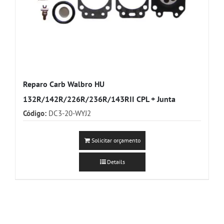
Reparo Carb Walbro HU
132R/142R/226R/236R/143RII CPL + Junta
Código:
DC3-20-WYJ2
Solicitar orçamento
Details