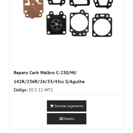
Reparo Carb Walbro C-230/HU
142R/236R/26/33/43cc S/Agulha
Código:
DC3-11-WY2
Solicitar orçamento
Details