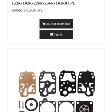
132R/142R/226R/236R/143RII CPL
Código:
DC3-20-WYJ
Solicitar orçamento
Details