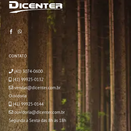
CONTATO
(41) 3074-0600
(41) 99925-0132
vendas@dicenter.com.br
Ouvidoria
(41) 99925-0144
ouvidoria@dicenter.com.br
Segunda à Sexta das 8h às 18h