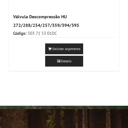
Válvula Descompressão HU
272/288/254/257/359/394/395
Código:
503 71 53 01DC
Solicitar orçamento
Details