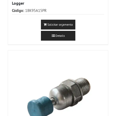
Logger
Código:
18K95A15PR
Solicitar orçamento
Details