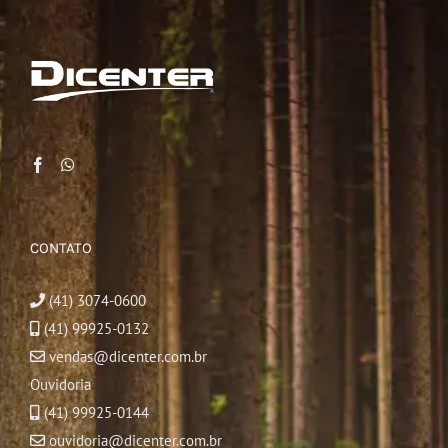
CONTATO
(41) 3074-0600
(41) 99925-0132
vendas@dicenter.com.br
Ouvidoria
(41) 99925-0144
ouvidoria@dicenter.com.br