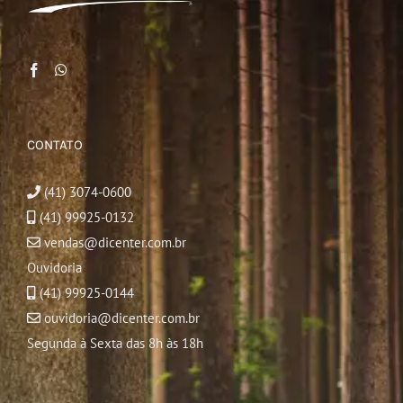
CONTATO
(41) 3074-0600
(41) 99925-0132
vendas@dicenter.com.br
Ouvidoria
(41) 99925-0144
ouvidoria@dicenter.com.br
Segunda à Sexta das 8h às 18h