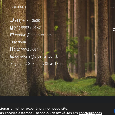
CONTATO
(41) 3074-0600
(41) 99925-0132
vendas@dicenter.com.br
Ouvidoria
(41) 99925-0144
ouvidoria@dicenter.com.br
Segunda à Sexta das 8h às 18h
© Copyright
2026 | Todos os direitos reservados
ionar a melhor experiência no nosso site.
ais cookies estamos usando ou desativá-los em
configurações
.