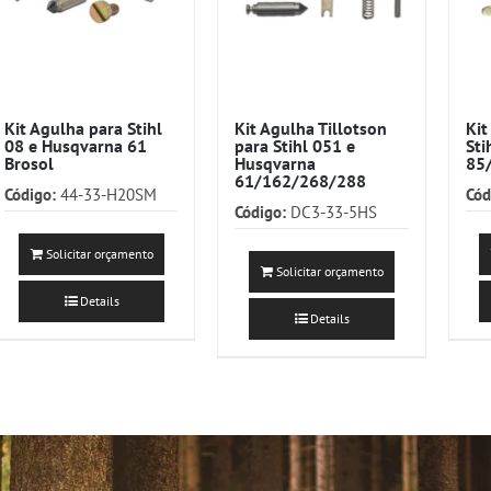
Kit Agulha para Stihl
Kit Agulha Tillotson
Kit
08 e Husqvarna 61
para Stihl 051 e
Sti
Brosol
Husqvarna
85
61/162/268/288
Código:
44-33-H20SM
Cód
Código:
DC3-33-5HS
Solicitar orçamento
Solicitar orçamento
Details
Details