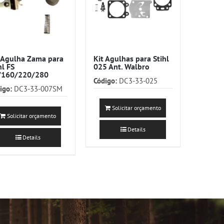
 Agulha Zama para
Kit Agulhas para Stihl
hl FS
025 Ant. Walbro
/160/220/280
Código:
DC3-33-025
igo:
DC3-33-007SM
Solicitar orçamento
Solicitar orçamento
Details
Details