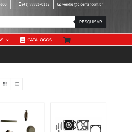
0600
(41) 99925-0132
vendas@dicenter.com.br
PESQUISAR
AS
CATÁLOGOS