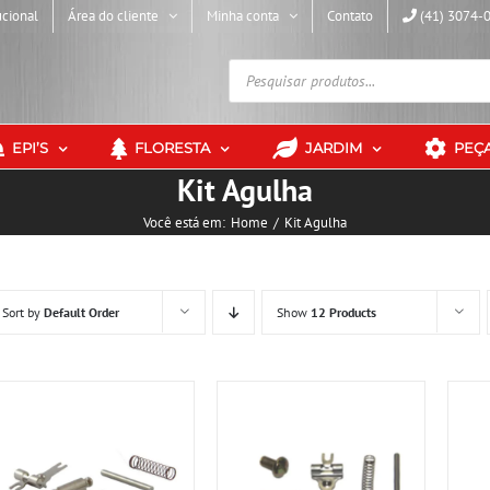
ucional
Área do cliente
Minha conta
Contato
(41) 3074-
Pesquisar
produtos
EPI’S
FLORESTA
JARDIM
PEÇ
Kit Agulha
Você está em:
Home
Kit Agulha
Sort by
Default Order
Show
12 Products