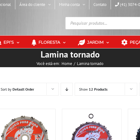
ucional
Área do cliente
Minha conta
Contato
(41) 3074-
Pesquisar
produtos
EPI’S
FLORESTA
JARDIM
PEÇ
Lamina tornado
Você está em:
Home
Lamina tornado
Sort by
Default Order
Show
12 Products