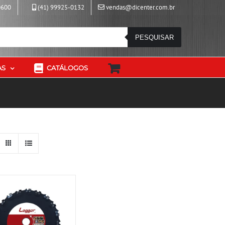
0600
(41) 99925-0132
vendas@dicenter.com.br
PESQUISAR
AS
CATÁLOGOS