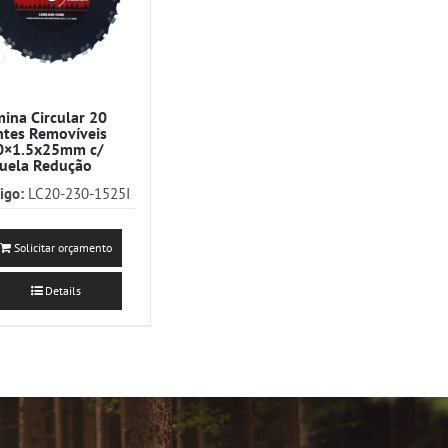
ina Circular 20
tes Removíveis
0×1.5x25mm c/
uela Redução
igo:
LC20-230-1525I
Solicitar orçamento
Details