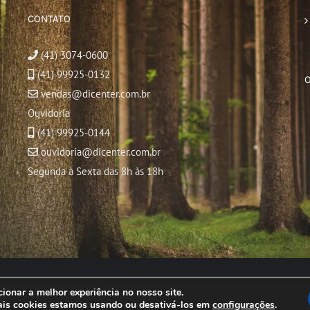
CONTATO
(41) 3074-0600
(41) 99925-0132
vendas@dicenter.com.br
Ouvidoria
(41) 99925-0144
ouvidoria@dicenter.com.br
Segunda à Sexta das 8h às 18h
© Copyright
2026 | Todos os direitos reservados
ionar a melhor experiência no nosso site.
ais cookies estamos usando ou desativá-los em
configurações
.