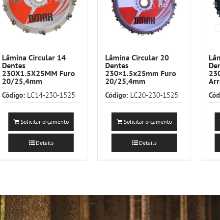
Lâmina Circular 14
Lâmina Circular 20
Lâm
Dentes
Dentes
Den
230X1.5X25MM Furo
230×1.5x25mm Furo
23
20/25,4mm
20/25,4mm
Arr
Código:
LC14-230-1525
Código:
LC20-230-1525
Cód
Solicitar orçamento
Solicitar orçamento
Details
Details