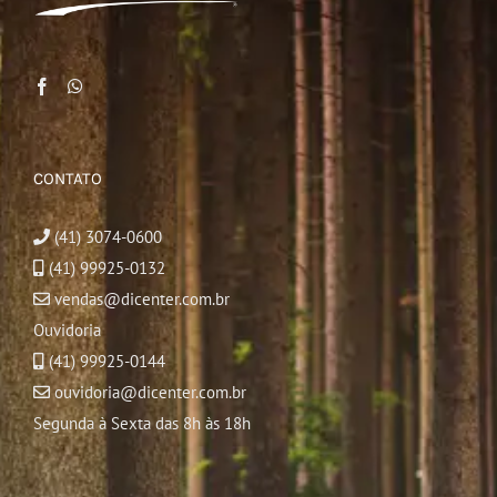
CONTATO
(41) 3074-0600
(41) 99925-0132
vendas@dicenter.com.br
Ouvidoria
(41) 99925-0144
ouvidoria@dicenter.com.br
Segunda à Sexta das 8h às 18h