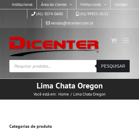
Skip
Institucional
Área do cliente
Minha conta
Contato
to
(41) 3074-0600
(41) 99925-0132
content
vendas@dicenter.com.br
Pesquisar
PESQUISAR
produtos
Lima Chata Oregon
Você está em:
Home
Lima Chata Oregon
Categorias de produto