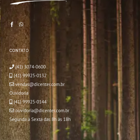
CONTATO
(41) 3074-0600
(41) 99925-0132
vendas@dicenter.com.br
Ouvidoria
(41) 99925-0144
ouvidoria@dicenter.com.br
Segunda à Sexta das 8h às 18h