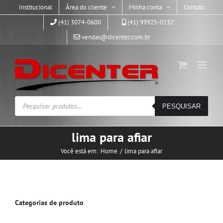
Skip
Institucional
Área do cliente
Minha conta
Contato
to
(41) 3074-0600
(41) 99925-0132
content
vendas@dicenter.com.br
Pesquisar
PESQUISAR
produtos
lima para afiar
Você está em:
Home
lima para afiar
Categorias de produto