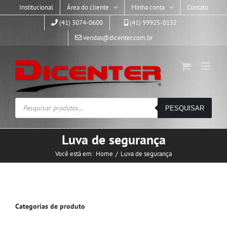
Skip
Institucional
Área do cliente
Minha conta
Contato
to
(41) 3074-0600
(41) 99925-0132
content
vendas@dicenter.com.br
Pesquisar
PESQUISAR
produtos
Luva de segurança
Você está em:
Home
Luva de segurança
Categorias de produto