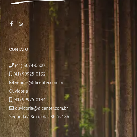
CONTATO
(41) 3074-0600
(41) 99925-0132
vendas@dicenter.com.br
Ouvidoria
(41) 99925-0144
ouvidoria@dicenter.com.br
Segunda à Sexta das 8h às 18h