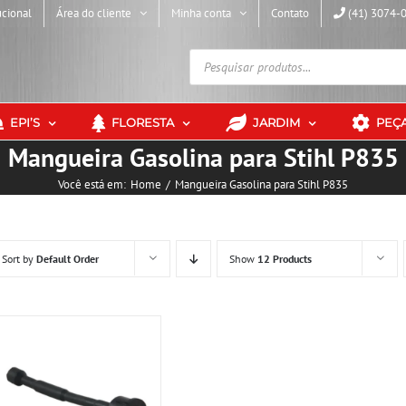
ucional
Área do cliente
Minha conta
Contato
(41) 3074-
Pesquisar
produtos
EPI’S
FLORESTA
JARDIM
PEÇ
Mangueira Gasolina para Stihl P835
Você está em:
Home
Mangueira Gasolina para Stihl P835
Sort by
Default Order
Show
12 Products