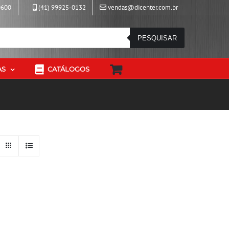
0600
(41) 99925-0132
vendas@dicenter.com.br
PESQUISAR
AS
CATÁLOGOS