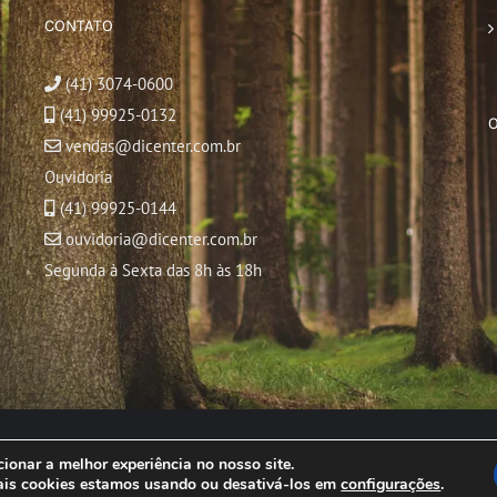
CONTATO
(41) 3074-0600
(41) 99925-0132
vendas@dicenter.com.br
Ouvidoria
(41) 99925-0144
ouvidoria@dicenter.com.br
Segunda à Sexta das 8h às 18h
© Copyright
2026 | Todos os direitos reservados
ionar a melhor experiência no nosso site.
ais cookies estamos usando ou desativá-los em
configurações
.