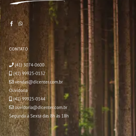
CONTATO
(41) 3074-0600
(41) 99925-0132
vendas@dicenter.com.br
Ouvidoria
(41) 99925-0144
ouvidoria@dicenter.com.br
Segunda à Sexta das 8h às 18h