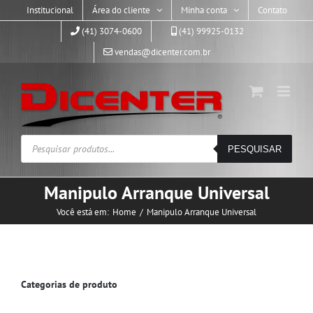
Skip
Institucional
Área do cliente
Minha conta
Contato
to
(41) 3074-0600
(41) 99925-0132
content
vendas@dicenter.com.br
Pesquisar
PESQUISAR
produtos
Manipulo Arranque Universal
Você está em:
Home
Manipulo Arranque Universal
Categorias de produto