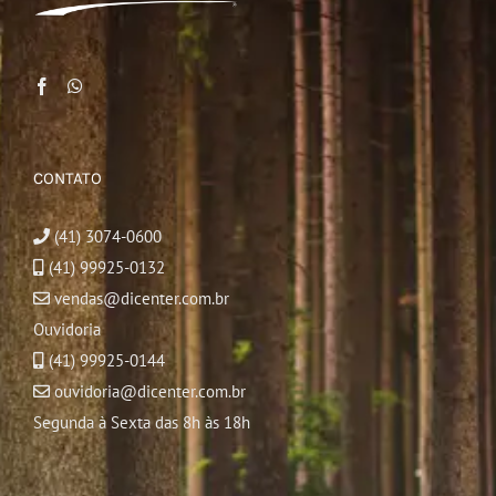
CONTATO
(41) 3074-0600
(41) 99925-0132
vendas@dicenter.com.br
Ouvidoria
(41) 99925-0144
ouvidoria@dicenter.com.br
Segunda à Sexta das 8h às 18h