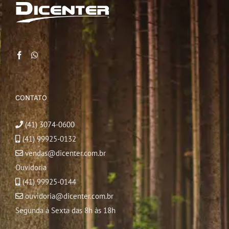
CONTATO
(41) 3074-0600
(41) 99925-0132
vendas@dicenter.com.br
Ouvidoria
(41) 99925-0144
ouvidoria@dicenter.com.br
Segunda à Sexta das 8h às 18h