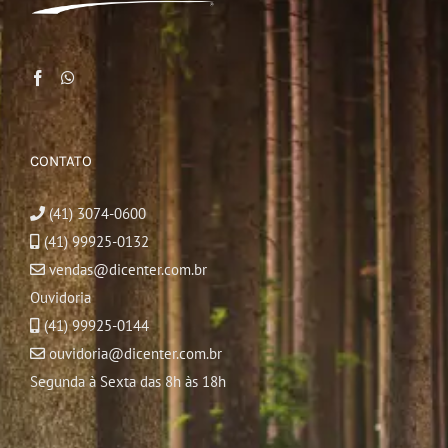
CONTATO
(41) 3074-0600
(41) 99925-0132
vendas@dicenter.com.br
Ouvidoria
(41) 99925-0144
ouvidoria@dicenter.com.br
Segunda à Sexta das 8h às 18h