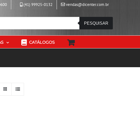
0600
(41) 99925-0132
vendas@dicenter.com.br
PESQUISAR
AS
CATÁLOGOS