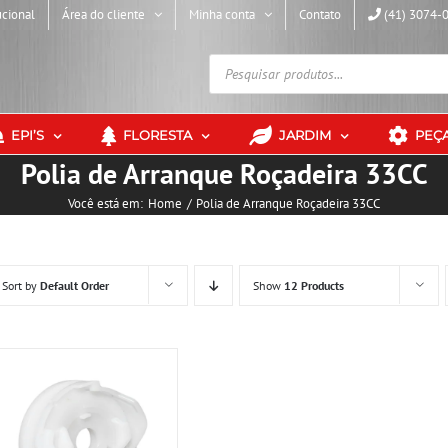
ucional
Área do cliente
Minha conta
Contato
(41) 3074-
Pesquisar
produtos
EPI’S
FLORESTA
JARDIM
PEÇ
Polia de Arranque Roçadeira 33CC
Você está em:
Home
Polia de Arranque Roçadeira 33CC
Sort by
Default Order
Show
12 Products