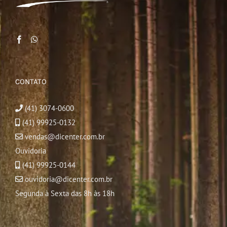
CONTATO
(41) 3074-0600
(41) 99925-0132
vendas@dicenter.com.br
Ouvidoria
(41) 99925-0144
ouvidoria@dicenter.com.br
Segunda à Sexta das 8h às 18h