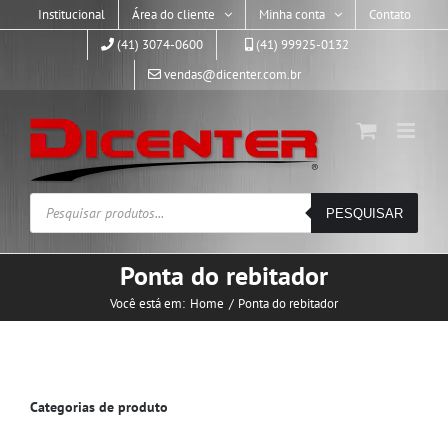
Skip
Institucional
Área do cliente
Minha conta
Contato
to
(41) 3074-0600
(41) 99925-0132
content
vendas@dicenter.com.br
Pesquisar
PESQUISAR
produtos
Ponta do rebitador
Você está em:
Home
Ponta do rebitador
Categorias de produto