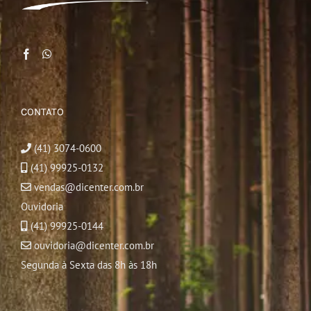
CONTATO
(41) 3074-0600
(41) 99925-0132
vendas@dicenter.com.br
Ouvidoria
(41) 99925-0144
ouvidoria@dicenter.com.br
Segunda à Sexta das 8h às 18h