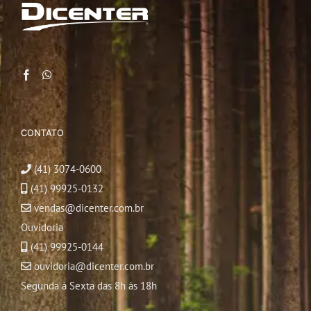
CONTATO
(41) 3074-0600
(41) 99925-0132
vendas@dicenter.com.br
Ouvidoria
(41) 99925-0144
ouvidoria@dicenter.com.br
Segunda à Sexta das 8h às 18h