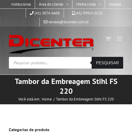
Skip
Institucional
Área do cliente
Minha conta
Contato
to
(41) 3074-0600
(41) 99925-0132
content
vendas@dicenter.com.br
Pesquisar
PESQUISAR
produtos
Tambor da Embreagem Stihl FS
220
Você está em:
Home
Tambor da Embreagem Stihl FS 220
Categorias de produto