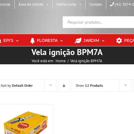
ucional
Área do cliente
Minha conta
Contato
(41) 3074-
Pesquisar
produtos
EPI’S
FLORESTA
JARDIM
PEÇ
Vela ignição BPM7A
Você está em:
Home
Vela ignição BPM7A
Sort by
Default Order
Show
12 Products