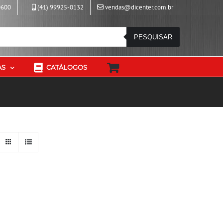
0600
(41) 99925-0132
vendas@dicenter.com.br
PESQUISAR
AS
CATÁLOGOS